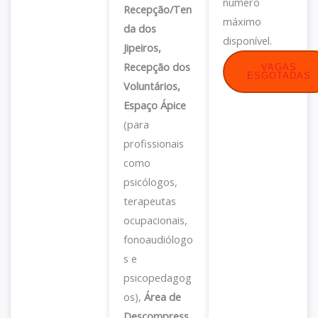
número
Recepção/Ten
máximo
da dos
disponível.
Jipeiros,
Recepção dos
VAGAS
ESGOTADAS
Voluntários,
Espaço Ápice
(para
profissionais
como
psicólogos,
terapeutas
ocupacionais,
fonoaudiólogo
s e
psicopedagog
os),
Área de
Descompress