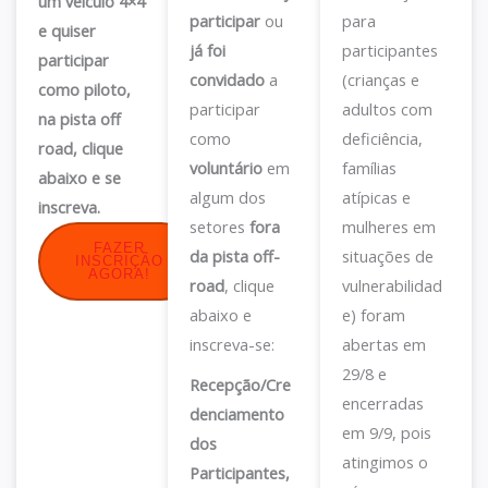
um veículo 4×4
participar
ou
para
e quiser
já foi
participantes
participar
convidado
a
(crianças e
como piloto,
participar
adultos com
na pista off
como
deficiência,
road, clique
voluntário
em
famílias
abaixo e se
algum dos
atípicas e
inscreva.
setores
fora
mulheres em
FAZER
da pista off-
situações de
INSCRIÇÃO
AGORA!
road
, clique
vulnerabilidad
abaixo e
e) foram
inscreva-se:
abertas em
29/8 e
Recepção/Cre
encerradas
denciamento
em 9/9, pois
dos
atingimos o
Participantes,