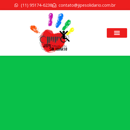
Ir
(11) 95174-6238
contato@jipesolidario.com.br
para
o
conteúdo