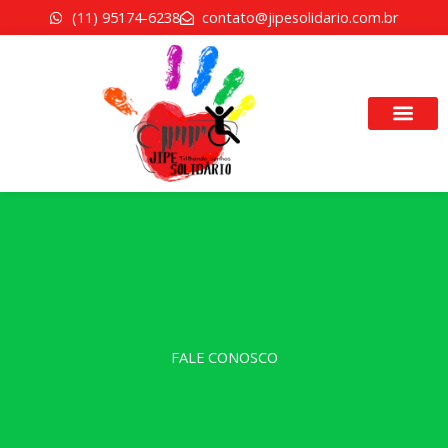
Ir
(11) 95174-6238
contato@jipesolidario.com.br
para
o
conteúdo
FALE CONOSCO